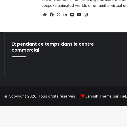
bespoke animated worlds or unfamiliar virtual u
We
Fa
X
Lin
Fli
Yo
Ins
bsi
ce
ke
ckr
uT
tag
te
bo
din
ub
ra
ok
e
m
Et pendant ce temps dans le centre
commercial
© Copyright 2026, Tous droits réservés |
Jannah Thème par Tie