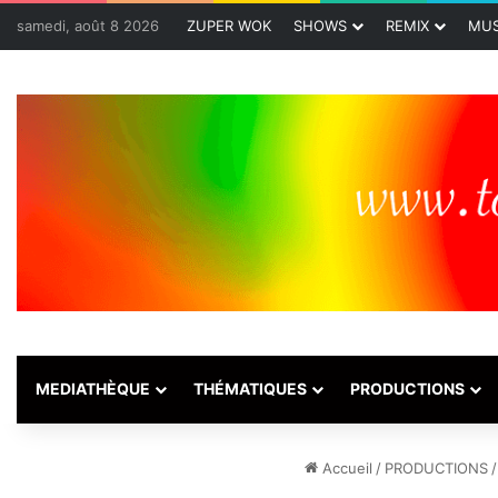
samedi, août 8 2026
ZUPER WOK
SHOWS
REMIX
MUS
MEDIATHÈQUE
THÉMATIQUES
PRODUCTIONS
Accueil
/
PRODUCTIONS
/