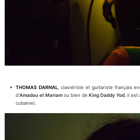
THOMAS DARNAL
, claviériste et guitariste français
d’
Amadou et Mariam
ou bien de
King Daddy Yod
, il es
cubaine).