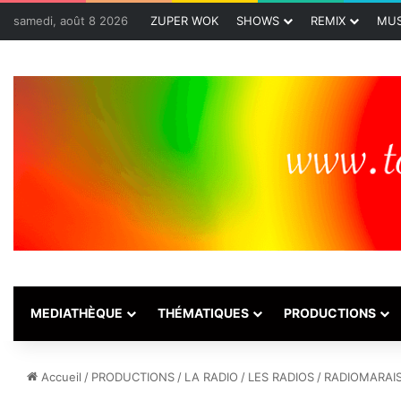
samedi, août 8 2026
ZUPER WOK
SHOWS
REMIX
MUS
MEDIATHÈQUE
THÉMATIQUES
PRODUCTIONS
Accueil
/
PRODUCTIONS
/
LA RADIO
/
LES RADIOS
/
RADIOMARAI