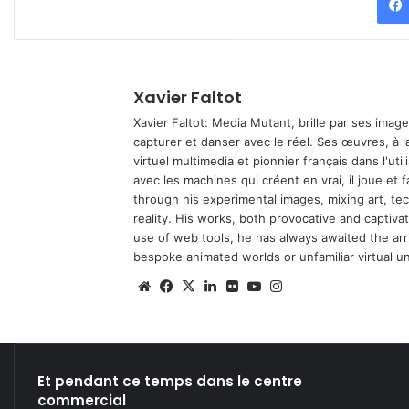
Xavier Faltot
Xavier Faltot: Media Mutant, brille par ses imag
capturer et danser avec le réel. Ses œuvres, à 
virtuel multimedia et pionnier français dans l'utili
avec les machines qui créent en vrai, il joue et
through his experimental images, mixing art, t
reality. His works, both provocative and captiva
use of web tools, he has always awaited the arriv
bespoke animated worlds or unfamiliar virtual u
We
Fa
X
Lin
Fli
Yo
Ins
bsi
ce
ke
ckr
uT
tag
te
bo
din
ub
ra
ok
e
m
Et pendant ce temps dans le centre
commercial