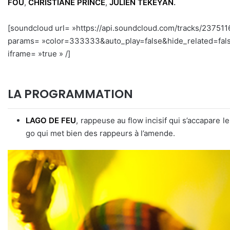
FOU
,
CHRISTIANE PRINCE
,
JULIEN TEKEYAN
.
[soundcloud url= »https://api.soundcloud.com/tracks/23751
params= »color=333333&auto_play=false&hide_related=fal
iframe= »true » /]
LA PROGRAMMATION
LAGO DE FEU
, rappeuse au flow incisif qui s’accapare l
go qui met bien des rappeurs à l’amende.