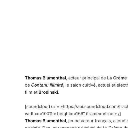
Thomas Blumenthal
, acteur principal de
La Crème 
de
Contenu Illimité
, le salon cultivé, actuel et éle
film et
Brodinski
.
[soundcloud url= »https://api.soundcloud.com/tr
width= »100% » height= »166″ iframe= »true » /]
h
Thomas Blumenthal
, jeune acteur français, a joué
en date, Dan, personnage principal de La Crème de