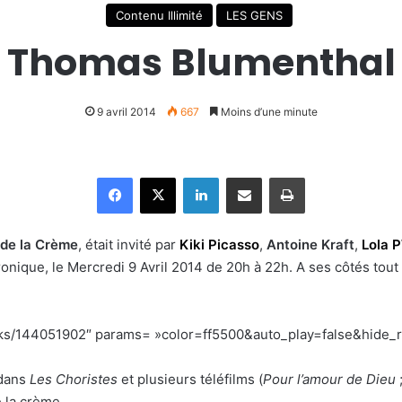
Contenu Illimité
LES GENS
Thomas Blumenthal
9 avril 2014
667
Moins d’une minute
Facebook
X
Linkedin
Partager par email
Imprimer
de la Crème
, était invité par
Kiki Picasso
,
Antoine Kraft
,
Lola 
ctronique, le Mercredi 9 Avril 2014 de 20h à 22h. A ses côtés tout
acks/144051902″ params= »color=ff5500&auto_play=false&hide_
 dans
Les Choristes
et plusieurs téléfilms (
Pour l’amour de Dieu
 la crème.