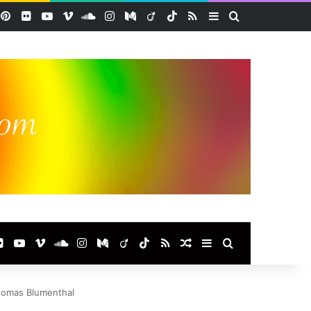
acebook
Pinterest
Flickr
YouTube
Vimeo
SoundCloud
Instagram
Medium
Viadeo
TikTok
RSS
Sidebar (barre lat
Rechercher
ook
terest
Flickr
YouTube
Vimeo
SoundCloud
Instagram
Medium
Viadeo
TikTok
RSS
Article Aléatoire
Sidebar (barre laté
Rechercher
omas Blumenthal