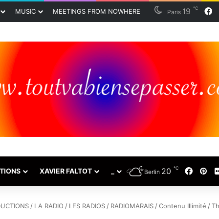
℃
19
F
MUSIC
MEETINGS FROM NOWHERE
Paris
℃
20
Faceb
Pin
TIONS
XAVIER FALTOT
_
Berlin
UCTIONS
/
LA RADIO
/
LES RADIOS
/
RADIOMARAIS
/
Contenu Illimité
/
Th