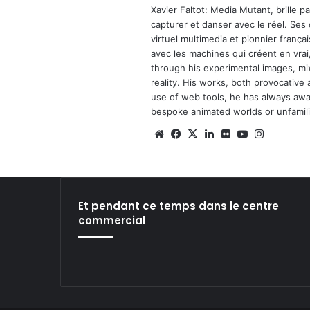
Xavier Faltot: Media Mutant, brille p
capturer et danser avec le réel. Ses
virtuel multimedia et pionnier français
avec les machines qui créent en vrai,
through his experimental images, mi
reality. His works, both provocative 
use of web tools, he has always await
bespoke animated worlds or unfamilia
We
Fa
X
Lin
Fli
Yo
Ins
bsi
ce
ke
ckr
uT
tag
te
bo
din
ub
ra
ok
e
m
Et pendant ce temps dans le centre
commercial