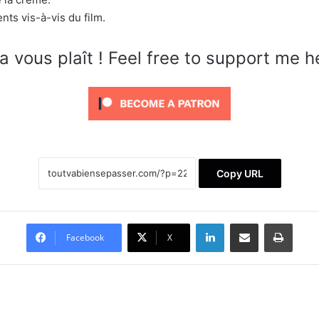
nts vis-à-vis du film.
a vous plaît ! Feel free to support me h
Copy URL
Linkedin
Partager par email
Imprimer
Facebook
X