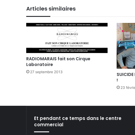
te
bo
din
ub
ra
Articles similaires
ok
e
m
RADIOMARAIS fait son Cirque
Laboratoire
27 septembre 2013
SUICIDE
!
23 févri
Et pendant ce temps dans le centre
commercial