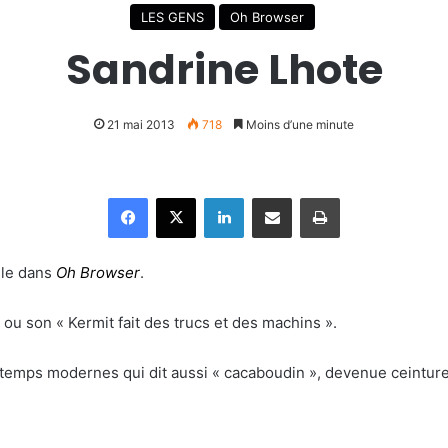
LES GENS
Oh Browser
Sandrine Lhote
21 mai 2013
718
Moins d’une minute
Facebook
X
Linkedin
Partager par email
Imprimer
lle dans
Oh Browser
.
ou son « Kermit fait des trucs et des machins ».
 temps modernes qui dit aussi « cacaboudin », devenue ceintur