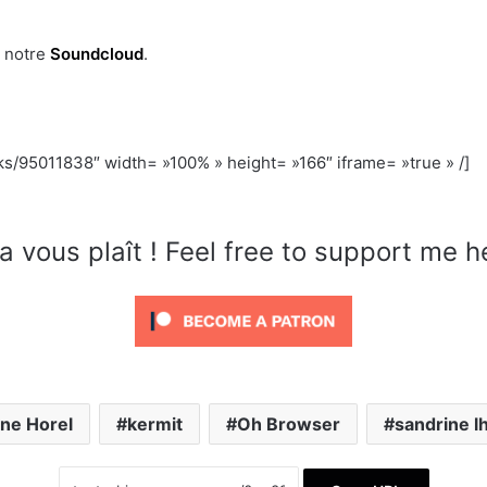
r notre
Soundcloud
.
ks/95011838″ width= »100% » height= »166″ iframe= »true » /]
a vous plaît ! Feel free to support me h
ne Horel
kermit
Oh Browser
sandrine l