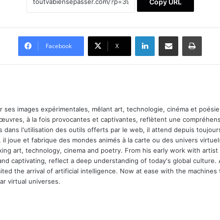
Copy URL
Linkedin
Partager par email
Imprimer
Facebook
X
ar ses images expérimentales, mêlant art, technologie, cinéma et poésie.
 œuvres, à la fois provocantes et captivantes, reflètent une compréhens
 dans l'utilisation des outils offerts par le web, il attend depuis toujours l
 il joue et fabrique des mondes animés à la carte ou des univers virtuel
xing art, technology, cinema and poetry. From his early work with arti
and captivating, reflect a deep understanding of today's global culture.
ed the arrival of artificial intelligence. Now at ease with the machines 
r virtual universes.