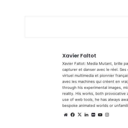
Xavier Faltot
Xavier Faltot: Media Mutant, brille p
capturer et danser avec le réel. Ses
virtuel multimedia et pionnier français
avec les machines qui créent en vrai,
through his experimental images, mi
reality. His works, both provocative 
use of web tools, he has always await
bespoke animated worlds or unfamilia
We
Fa
X
Lin
Fli
Yo
Ins
bsi
ce
ke
ckr
uT
tag