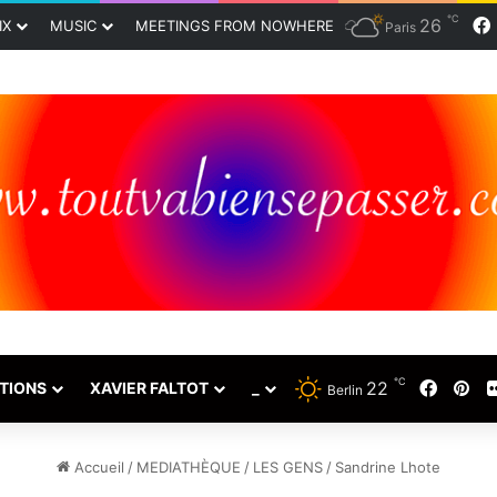
℃
26
IX
MUSIC
MEETINGS FROM NOWHERE
Paris
℃
22
Faceb
Pin
TIONS
XAVIER FALTOT
_
Berlin
Accueil
/
MEDIATHÈQUE
/
LES GENS
/
Sandrine Lhote