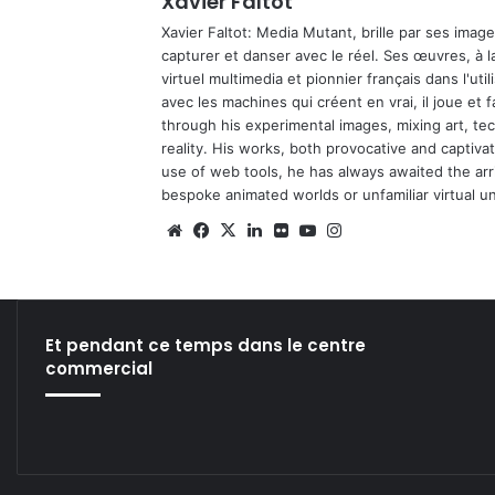
Xavier Faltot
Xavier Faltot: Media Mutant, brille par ses imag
capturer et danser avec le réel. Ses œuvres, à 
virtuel multimedia et pionnier français dans l'utili
avec les machines qui créent en vrai, il joue et
through his experimental images, mixing art, t
reality. His works, both provocative and captiva
use of web tools, he has always awaited the arriv
bespoke animated worlds or unfamiliar virtual u
We
Fa
X
Lin
Fli
Yo
Ins
bsi
ce
ke
ckr
uT
tag
te
bo
din
ub
ra
ok
e
m
Et pendant ce temps dans le centre
commercial