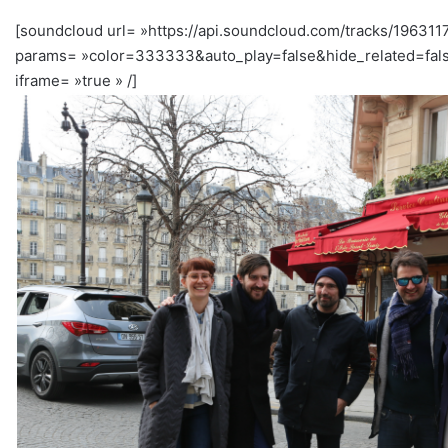
[soundcloud url= »https://api.soundcloud.com/tracks/196311
params= »color=333333&auto_play=false&hide_related=fal
iframe= »true » /]