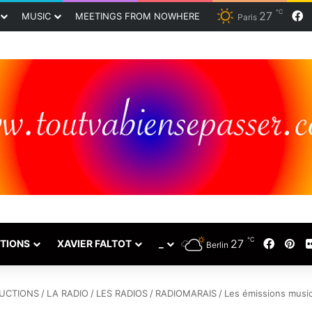
℃
27
F
MUSIC
MEETINGS FROM NOWHERE
Paris
℃
27
Faceb
Pin
TIONS
XAVIER FALTOT
_
Berlin
UCTIONS
/
LA RADIO
/
LES RADIOS
/
RADIOMARAIS
/
Les émissions musi