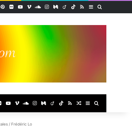
acebook
Pinterest
Flickr
YouTube
Vimeo
SoundCloud
Instagram
Medium
Viadeo
TikTok
RSS
Sidebar (barre lat
Rechercher
ook
terest
Flickr
YouTube
Vimeo
SoundCloud
Instagram
Medium
Viadeo
TikTok
RSS
Article Aléatoire
Sidebar (barre laté
Rechercher
cales
/
Frédéric Lo