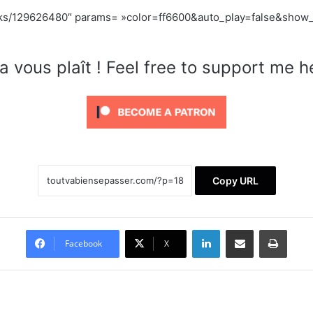
acks/129626480″ params= »color=ff6600&auto_play=false&show_
a vous plaît ! Feel free to support me h
Copy URL
Linkedin
Partager par email
Imprimer
Facebook
X