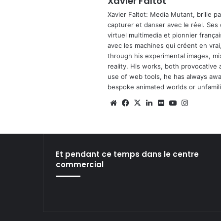
Xavier Faltot
Xavier Faltot: Media Mutant, brille p
capturer et danser avec le réel. Ses
virtuel multimedia et pionnier français
avec les machines qui créent en vrai,
through his experimental images, mi
reality. His works, both provocative 
use of web tools, he has always await
bespoke animated worlds or unfamilia
We
Fa
X
Lin
Fli
Yo
Ins
bsi
ce
ke
ckr
uT
tag
te
bo
din
ub
ra
ok
e
m
Et pendant ce temps dans le centre
commercial