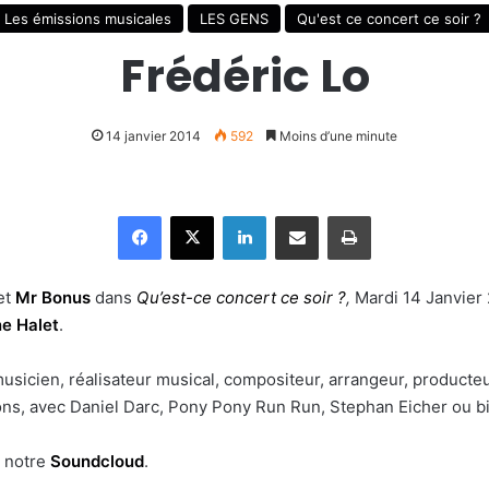
Les émissions musicales
LES GENS
Qu'est ce concert ce soir ?
Frédéric Lo
14 janvier 2014
592
Moins d’une minute
Facebook
X
Linkedin
Partager par email
Imprimer
et
Mr Bonus
dans
Qu’est-ce concert ce soir ?
,
Mardi 14 Janvier
ne Halet
.
usicien, réalisateur musical, compositeur, arrangeur, producteu
ons, avec Daniel Darc, Pony Pony Run Run, Stephan Eicher ou b
r notre
Soundcloud
.