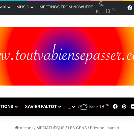
MIX
MUSIC
MEETINGS FROM NOWHERE
℃
18
Paris
℃
18
Faceb
Pin
TIONS
XAVIER FALTOT
_
Berlin
Accueil
/
MEDIATHÈQUE
/
LES GENS
/
Etienne Jaumet