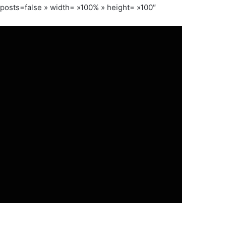
ts=false » width= »100% » height= »100″