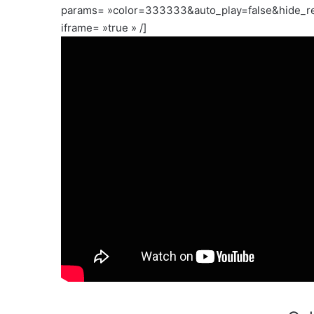
params= »color=333333&auto_play=false&hide_re
iframe= »true » /]