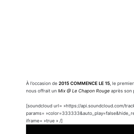
À l’occasion de
2015 COMMENCE LE 15
,
le premier
nous offrait un
Mix @ Le Chapon Rouge
après son
[soundcloud url= »https://api.soundcloud.com/tra
params= »color=333333&auto_play=false&hide_re
iframe= »true » /]