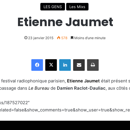
LES GENS
Les Mixs
Etienne Jaumet
23 janvier 2015
578
Moins d’une minute
Facebook
X
Linkedin
Partager par email
Imprimer
 festival radiophonique parisien,
Etienne Jaumet
était présent 
 passage dans
Le Bureau
de
Damien Raclot-Dauliac
, aux côtés
cks/187527022″
lated=false&show_comments=true&show_user=true&show_repos