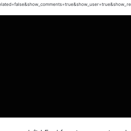
lated=false&show_comments=true&show_user=true&show_repos