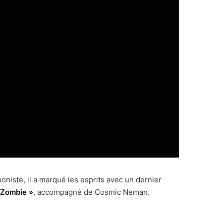
niste, il a marqué les esprits avec un dernier
 Zombie »
, accompagné de Cosmic Neman.