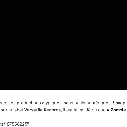
vec des productions atypiques, sans outils numériques. Saxopho
 sur le label
Versatile Records
, il est la moitié du duo
« Zombie
cks/187558225″