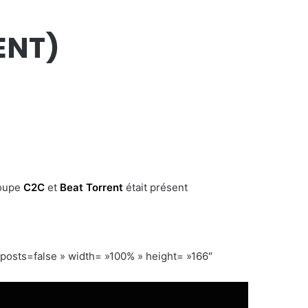
ENT)
oupe
C2C
et
Beat Torrent
était présent
ts=false » width= »100% » height= »166″