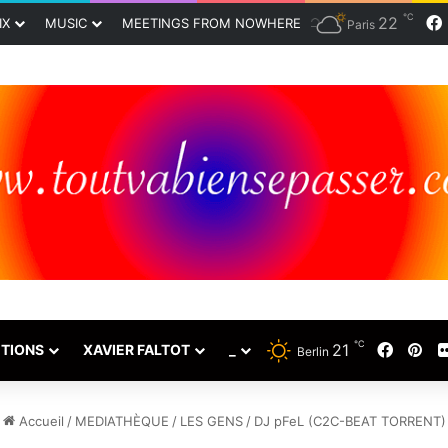
℃
22
IX
MUSIC
MEETINGS FROM NOWHERE
Paris
℃
21
Faceb
Pin
TIONS
XAVIER FALTOT
_
Berlin
Accueil
/
MEDIATHÈQUE
/
LES GENS
/
DJ pFeL (C2C-BEAT TORRENT)