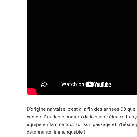
D’origine nantaise, c’est à la fin des années 90 que
comme l’un des pionniers de la scène électro frança
équipe enflamme tout sur son passage et n’hésite p
détonnante. Immanquable !