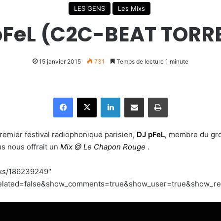
LES GENS
Les Mixs
pFeL (C2C-BEAT TORR
15 janvier 2015
731
Temps de lecture 1 minute
Facebook
X
Linkedin
Partager par email
Imprimer
remier festival radiophonique parisien,
DJ pFeL
,
membre du gr
s nous offrait un
Mix @ Le Chapon Rouge
.
cks/186239249″
lated=false&show_comments=true&show_user=true&show_repos