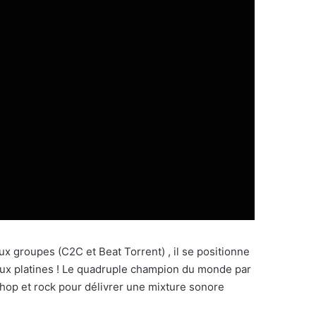
 groupes (C2C et Beat Torrent) , il se positionne
l aux platines ! Le quadruple champion du monde par
-hop et rock pour délivrer une mixture sonore