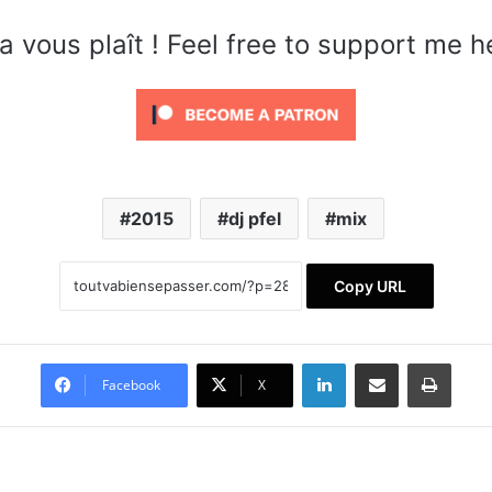
a vous plaît ! Feel free to support me h
2015
dj pfel
mix
Copy URL
Linkedin
Partager par email
Imprimer
Facebook
X