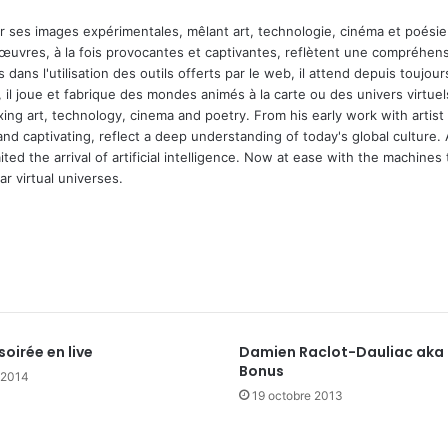
ar ses images expérimentales, mêlant art, technologie, cinéma et poésie.
 œuvres, à la fois provocantes et captivantes, reflètent une compréhens
 dans l'utilisation des outils offerts par le web, il attend depuis toujours l
 il joue et fabrique des mondes animés à la carte ou des univers virtuel
xing art, technology, cinema and poetry. From his early work with arti
and captivating, reflect a deep understanding of today's global culture.
ed the arrival of artificial intelligence. Now at ease with the machines 
r virtual universes.
soirée en live
Damien Raclot-Dauliac aka
Bonus
r 2014
19 octobre 2013