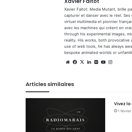
Xavier Faltot
Xavier Faltot: Media Mutant, brille p
capturer et danser avec le réel. Ses
virtuel multimedia et pionnier français
avec les machines qui créent en vrai,
through his experimental images, mi
reality. His works, both provocative 
use of web tools, he has always await
bespoke animated worlds or unfamilia
We
Fa
X
Lin
Fli
Yo
Ins
bsi
ce
ke
ckr
uT
tag
te
bo
din
ub
ra
Articles similaires
ok
e
m
Vivez la 
1 févrie