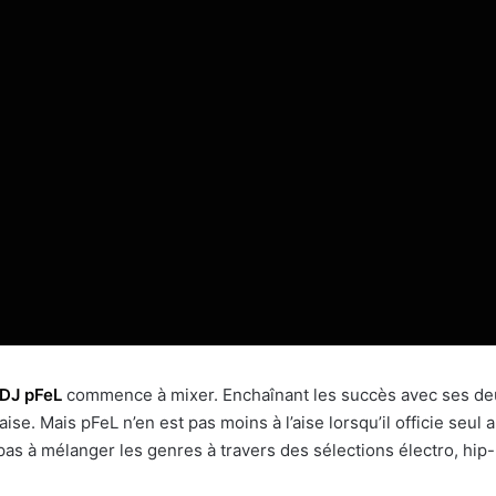
DJ pFeL
commence à mixer. Enchaînant les succès avec ses deux
ise. Mais pFeL n’en est pas moins à l’aise lorsqu’il officie seu
as à mélanger les genres à travers des sélections électro, hip