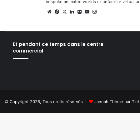
bespoke animated worlds or unfamiliar virtual u
We
Fa
X
Lin
Fli
Yo
Ins
bsi
ce
ke
ckr
uT
tag
te
bo
din
ub
ra
ok
e
m
Et pendant ce temps dans le centre
commercial
© Copyright 2026, Tous droits réservés |
Jannah Thème par Tie