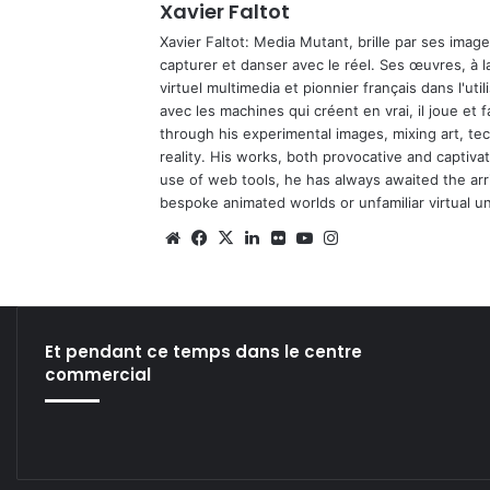
Xavier Faltot
Xavier Faltot: Media Mutant, brille par ses imag
capturer et danser avec le réel. Ses œuvres, à 
virtuel multimedia et pionnier français dans l'utili
avec les machines qui créent en vrai, il joue et
through his experimental images, mixing art, t
reality. His works, both provocative and captiva
use of web tools, he has always awaited the arriv
bespoke animated worlds or unfamiliar virtual u
We
Fa
X
Lin
Fli
Yo
Ins
bsi
ce
ke
ckr
uT
tag
te
bo
din
ub
ra
ok
e
m
Et pendant ce temps dans le centre
commercial