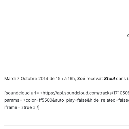
Mardi 7 Octobre 2014 de 15h à 16h,
Zoé
recevait
Stoul
dans
[soundcloud url= »https://api.soundcloud.com/tracks/171050
params= »color=ff5500&auto_play=false&hide_related=fal
iframe= »true » /]