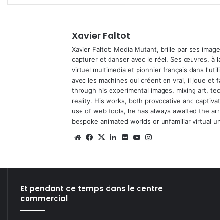
Xavier Faltot
Xavier Faltot: Media Mutant, brille par ses imag
capturer et danser avec le réel. Ses œuvres, à 
virtuel multimedia et pionnier français dans l'utili
avec les machines qui créent en vrai, il joue et
through his experimental images, mixing art, t
reality. His works, both provocative and captiva
use of web tools, he has always awaited the arriv
bespoke animated worlds or unfamiliar virtual u
We
Fa
X
Lin
Fli
Yo
Ins
bsi
ce
ke
ckr
uT
tag
te
bo
din
ub
ra
ok
e
m
Et pendant ce temps dans le centre
commercial