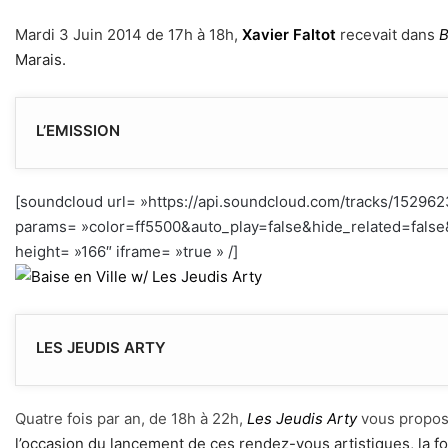
Mardi 3 Juin 2014 de 17h à 18h,
Xavier Faltot
recevait dans
B
Marais.
L’EMISSION
[soundcloud url= »https://api.soundcloud.com/tracks/15296
params= »color=ff5500&auto_play=false&hide_related=fal
height= »166″ iframe= »true » /]
h
LES JEUDIS ARTY
Quatre fois par an, de 18h à 22h,
Les
Jeudis Arty
vous propose
l’occasion du lancement de ces rendez-vous artistiques, la fon