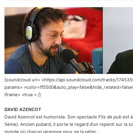
[soundcloud url= »https://api.soundcloud.com/tracks/17453
params= »color=ff5500&auto_play=false&hide_related=fal
iframe= »true » /]
DAVID AZENCOT
David Azencot est humoriste. Son spectacle
Fils de pub
est à
5ème). Ancien pubard, il porte le regard d’un repenti sur l
monde où chacun jargonne pour se la péter…