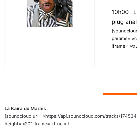
10h00 : L
plug anal
[soundcloud
params= »c
iframe= »tru
▬▬▬▬▬▬▬
La Kaïra du Marais
[soundcloud url= »https://api.soundcloud.com/tracks/1745
height= »20″ iframe= »true » /]