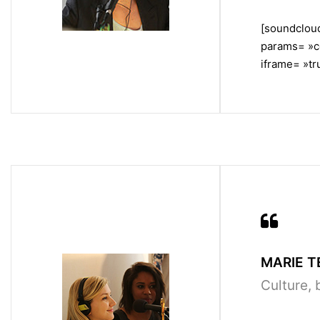
[soundcloud
params= »c
iframe= »tru
MARIE T
Culture, 