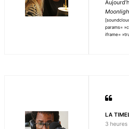
Aujourd’h
Moonligh
[soundcloud
params= »c
iframe= »tru
LA TIMEL
3 heures 