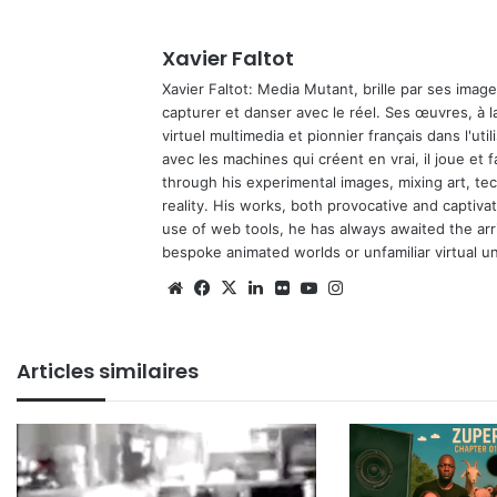
Xavier Faltot
Xavier Faltot: Media Mutant, brille par ses imag
capturer et danser avec le réel. Ses œuvres, à 
virtuel multimedia et pionnier français dans l'utili
avec les machines qui créent en vrai, il joue et
through his experimental images, mixing art, t
reality. His works, both provocative and captiva
use of web tools, he has always awaited the arriv
bespoke animated worlds or unfamiliar virtual u
Website
Facebook
X
Linkedin
Flickr
YouTube
Instagram
Articles similaires