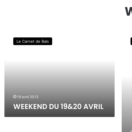
W
W
W
E
E
Le Carnet de Bals
E
E
K
K
E
E
N
N
D
D
D
D
U
U
1
1
9
2
19 avril 2013
&
&
WEEKEND DU 19&20 AVRIL
2
1
0
3
A
A
V
V
R
R