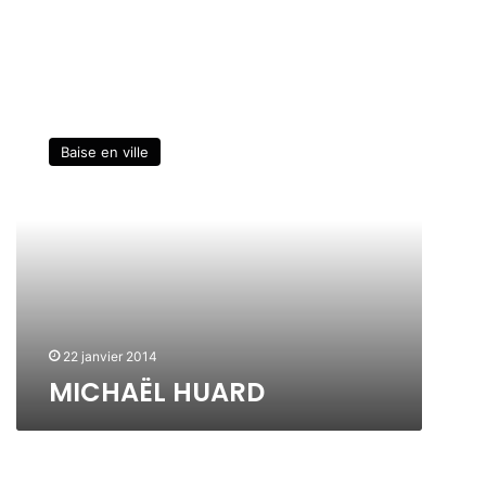
M
I
Baise en ville
C
H
A
Ë
L
H
U
A
R
22 janvier 2014
D
MICHAËL HUARD