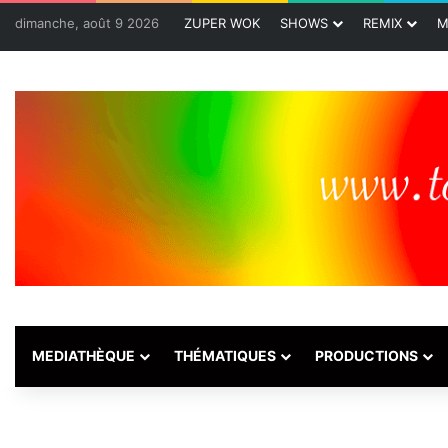
dimanche, août 9 2026
ZUPER WOK
SHOWS
REMIX
M
MEDIATHÈQUE
THÉMATIQUES
PRODUCTIONS