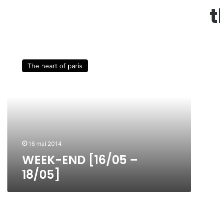
W
E
The heart of paris
E
K
-
E
N
D
[
1
16 mai 2014
6
WEEK-END [16/05 –
/
18/05]
0
5
–
1
8