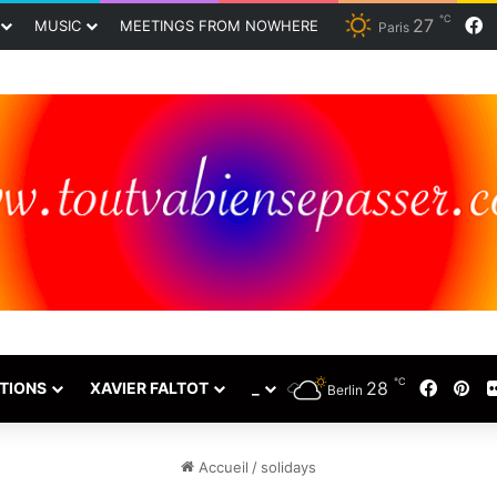
℃
27
F
MUSIC
MEETINGS FROM NOWHERE
Paris
℃
28
Faceb
Pin
TIONS
XAVIER FALTOT
_
Berlin
Accueil
/
solidays