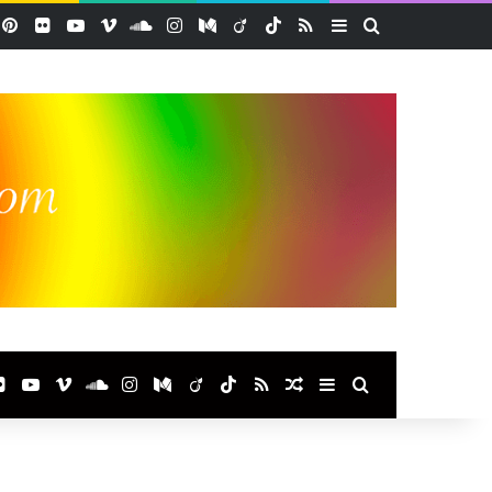
acebook
Pinterest
Flickr
YouTube
Vimeo
SoundCloud
Instagram
Medium
Viadeo
TikTok
RSS
Sidebar (barre lat
Rechercher
ook
terest
Flickr
YouTube
Vimeo
SoundCloud
Instagram
Medium
Viadeo
TikTok
RSS
Article Aléatoire
Sidebar (barre laté
Rechercher