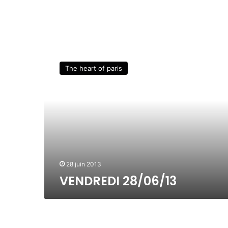
V
E
The heart of paris
N
D
R
E
D
I
2
8
/
28 juin 2013
0
VENDREDI 28/06/13
6
/
1
3