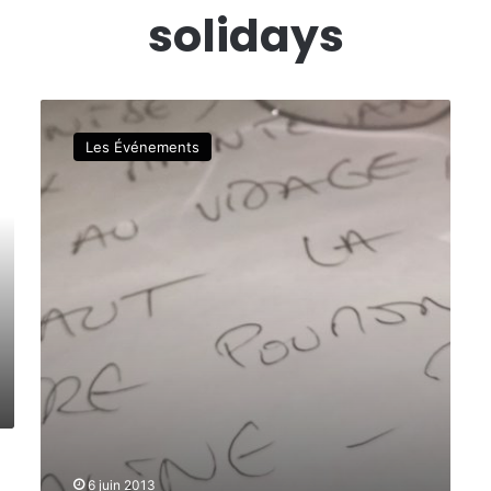
solidays
R
A
Les Événements
D
I
O
M
A
R
A
I
S
S
O
U
T
I
E
6 juin 2013