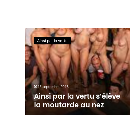
A
i
Ainsi par la vertu
n
s
i
p
a
r
l
a
15 septembre 2013
v
Ainsi par la vertu s’élève
e
la moutarde au nez
r
t
u
s
’