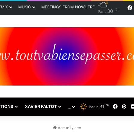
EMIX
MUSIC
MEETINGS FROM NOWHERE
℃
30
Paris
℃
31
Faceb
Pin
TIONS
XAVIER FALTOT
_
Berlin
Accueil
/
sex