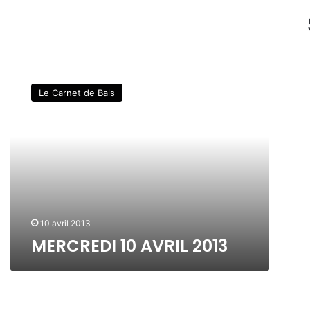
M
E
Le Carnet de Bals
R
C
R
E
D
I
1
0
A
10 avril 2013
V
MERCREDI 10 AVRIL 2013
R
I
L
2
0