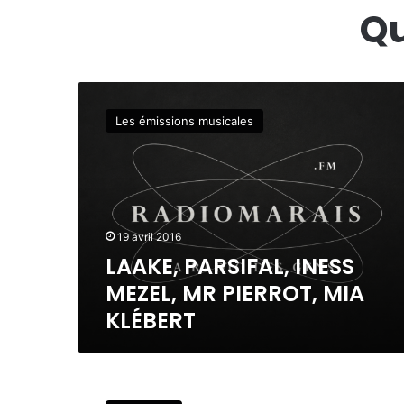
Qu
L
A
Les émissions musicales
A
K
E
,
P
A
19 avril 2016
R
LAAKE, PARSIFAL, INESS
S
I
MEZEL, MR PIERROT, MIA
F
KLÉBERT
A
L
,
I
D
N
j