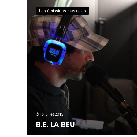
B
A
.
K
Les émissions musicales
E
L
.
É
L
B
A
E
B
R
E
T
U
15 juillet 2013
B.E. LA BEU