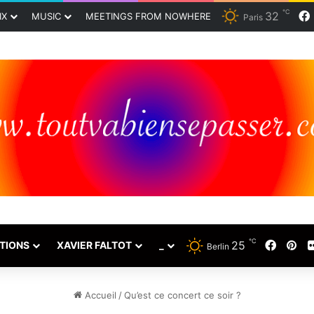
℃
32
IX
MUSIC
MEETINGS FROM NOWHERE
Paris
℃
25
Faceb
Pin
TIONS
XAVIER FALTOT
_
Berlin
Accueil
/
Qu’est ce concert ce soir ?