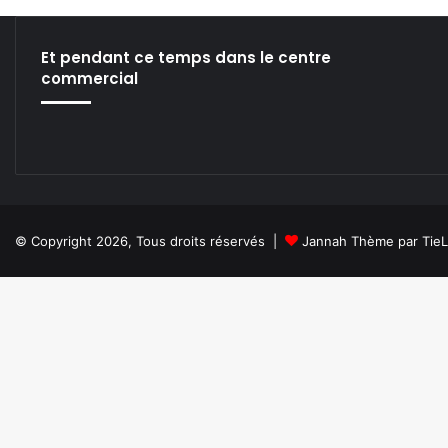
i
t
u
Et pendant ce temps dans le centre
t
commercial
i
o
n
e
t
a
c
c
© Copyright 2026, Tous droits réservés |
Jannah Thème par Tie
o
m
p
a
g
n
e
m
e