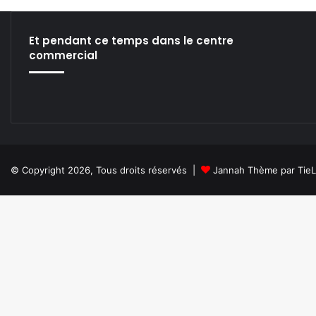
i
t
u
Et pendant ce temps dans le centre
t
commercial
i
o
n
e
t
a
c
c
© Copyright 2026, Tous droits réservés |
Jannah Thème par Tie
o
m
p
a
g
n
e
m
e