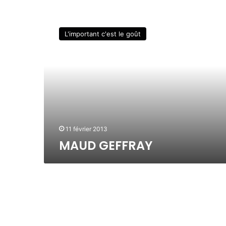
M
A
L'important c'est le goût
U
D
G
E
F
F
R
A
Y
11 février 2013
MAUD GEFFRAY