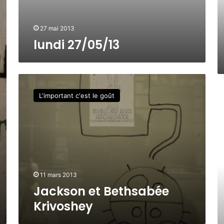
/
0
5
27 mai 2013
/
lundi 27/05/13
1
3
J
a
P
L'important c'est le goût
c
A
k
T
s
R
o
I
n
C
e
K
t
T
B
H
11 mars 2013
e
E
Jackson et Bethsabée
t
V
Krivoshey
h
E
s
N