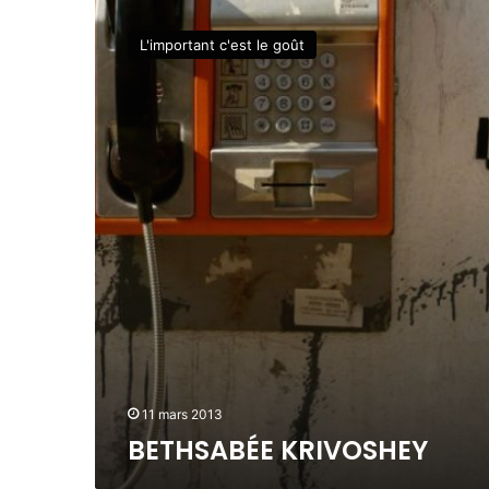
B
E
L'important c'est le goût
T
H
S
A
B
É
E
K
R
I
V
O
S
H
E
Y
11 mars 2013
BETHSABÉE KRIVOSHEY