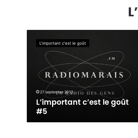
L
L
’
L'important c'est le goût
i
m
p
o
r
t
a
n
27 septembre 2013
t
L’important c’est le goût
c
#5
’
e
s
t
G
l