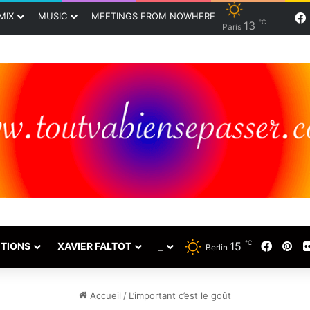
MIX
MUSIC
MEETINGS FROM NOWHERE
℃
13
Paris
℃
15
Faceb
Pin
TIONS
XAVIER FALTOT
_
Berlin
Accueil
/
L’important c’est le goût