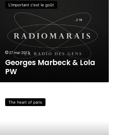
L'important c'est le goût
27 mai 2013
Georges Marbeck & Lola
PW
The heart of paris