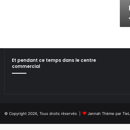
e
a
u
x
J
e
u
n
e
s
Et pendant ce temps dans le centre
commercial
© Copyright 2026, Tous droits réservés |
Jannah Thème par Tie