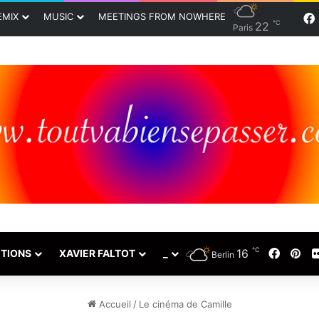
EMIX
MUSIC
MEETINGS FROM NOWHERE
℃
22
Paris
℃
16
Faceb
Pin
TIONS
XAVIER FALTOT
_
Berlin
Accueil
/
Le cinéma de Camille