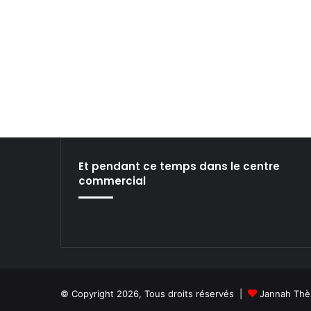
m
e
i
n
l
z
l
i
e
e
d
a
n
s
l
e
Et pendant ce temps dans le centre
c
commercial
i
n
é
m
a
d
e
C
© Copyright 2026, Tous droits réservés |
Jannah Thè
a