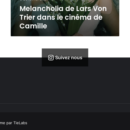
a
e
u
s
Melancholia de Lars Von
d
s
V
Trier dans le cinéma de
e
d
o
C
Camille
e
n
a
P
T
m
e
r
i
t
i
l
e
e
l
r
r
Suivez nous
e
W
d
e
a
i
n
r
s
d
l
a
e
n
c
s
i
l
n
e
é
c
m
me par TieLabs
i
a