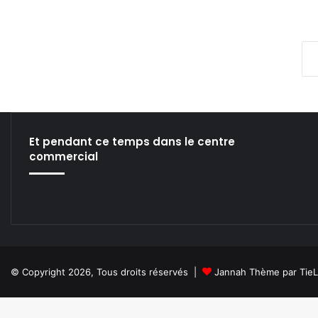
v
a
l
Et pendant ce temps dans le centre
commercial
© Copyright 2026, Tous droits réservés |
Jannah Thème par Tie