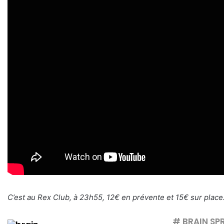
C’est au Rex Club, à 23h55, 12€ en prévente et 15€ sur place
# BRAIN SP