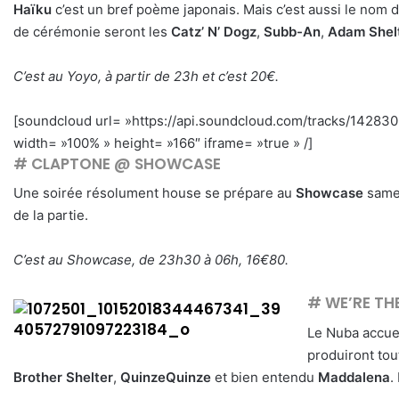
Haïku
c’est un bref poème japonais. Mais c’est aussi le nom d
de cérémonie seront les
Catz’ N’ Dogz
,
Subb-An
,
Adam Shel
C’est au Yoyo, à partir de 23h et c’est 20€.
[soundcloud url= »https://api.soundcloud.com/tracks/1428
width= »100% » height= »166″ iframe= »true » /]
# CLAPTONE @ SHOWCASE
Une soirée résolument house se prépare au
Showcase
samed
de la partie.
C’est au Showcase, de 23h30 à 06h, 16€80.
# WE’RE THE
Le Nuba accuei
produiront tout
Brother Shelter
,
QuinzeQuinze
et bien entendu
Maddalena
.