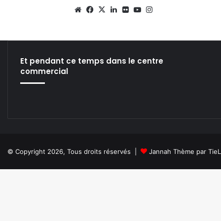
We
Fa
X
Lin
Fli
Yo
Ins
bsi
ce
ke
ckr
uT
tag
te
bo
din
ub
ra
ok
e
m
Et pendant ce temps dans le centre
commercial
© Copyright 2026, Tous droits réservés |
Jannah Thème par Tie