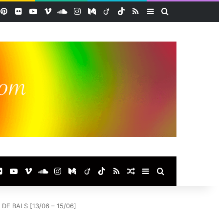
acebook
Pinterest
Flickr
YouTube
Vimeo
SoundCloud
Instagram
Medium
Viadeo
TikTok
RSS
Sidebar (barre lat
Rechercher
ook
terest
Flickr
YouTube
Vimeo
SoundCloud
Instagram
Medium
Viadeo
TikTok
RSS
Article Aléatoire
Sidebar (barre laté
Rechercher
DE BALS [13/06 – 15/06]