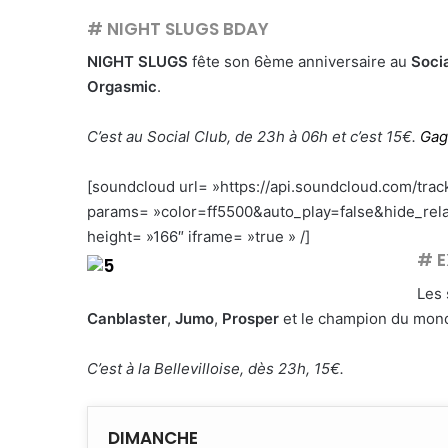
# NIGHT SLUGS BDAY
NIGHT SLUGS
fête son 6ème anniversaire au
Soci
Orgasmic
.
C’est au Social Club, de 23h à 06h et c’est 15€.
Gag
[soundcloud url= »https://api.soundcloud.com/tra
params= »color=ff5500&auto_play=false&hide_re
height= »166″ iframe= »true » /]
# E
Les
Canblaster
,
Jumo
,
Prosper
et le champion du mo
C’est à la Bellevilloise, dès 23h, 15€.
DIMANCHE