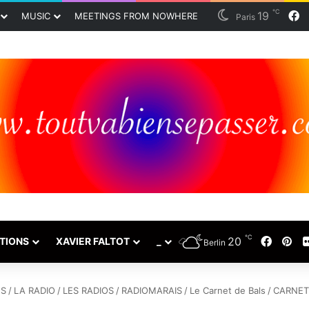
℃
19
F
MUSIC
MEETINGS FROM NOWHERE
Paris
℃
20
Faceb
Pin
TIONS
XAVIER FALTOT
_
Berlin
NS
/
LA RADIO
/
LES RADIOS
/
RADIOMARAIS
/
Le Carnet de Bals
/
CARNET 