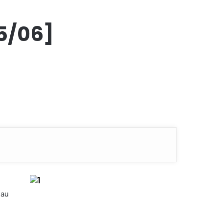
5/06]
 au