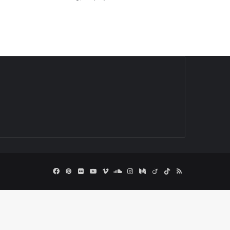
Facebook
Pinterest
Flickr
YouTube
Vimeo
SoundCloud
Instagram
Medium
Viadeo
TikTok
RSS