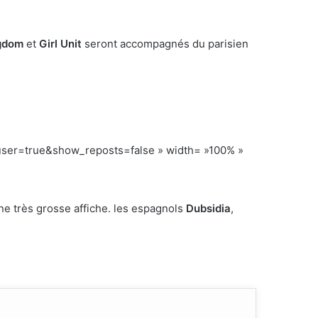
gdom
et
Girl Unit
seront accompagnés du parisien
er=true&show_reposts=false » width= »100% »
e très grosse affiche. les espagnols
Dubsidia
,