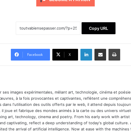
Copy URL
Linkedin
Partager par email
Imprimer
Facebook
X
ar ses images expérimentales, mêlant art, technologie, cinéma et poésie.
 œuvres, à la fois provocantes et captivantes, reflètent une compréhens
 dans l'utilisation des outils offerts par le web, il attend depuis toujours l
 il joue et fabrique des mondes animés à la carte ou des univers virtuel
xing art, technology, cinema and poetry. From his early work with arti
and captivating, reflect a deep understanding of today's global culture.
ed the arrival of artificial intelligence. Now at ease with the machines 