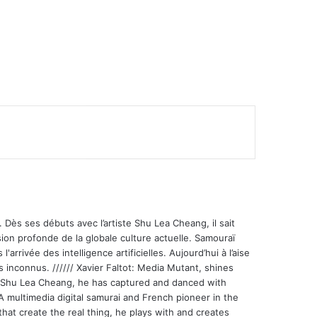
 Dès ses débuts avec l’artiste Shu Lea Cheang, il sait
ion profonde de la globale culture actuelle. Samouraï
'arrivée des intelligence artificielles. Aujourd’hui à l’aise
s inconnus. ////// Xavier Faltot: Media Mutant, shines
st Shu Lea Cheang, he has captured and danced with
 A multimedia digital samurai and French pioneer in the
that create the real thing, he plays with and creates