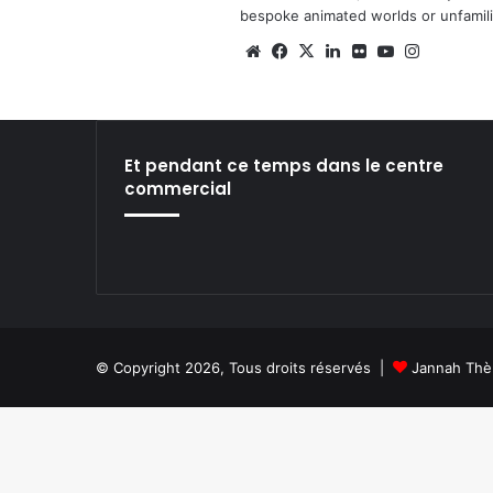
bespoke animated worlds or unfamilia
We
Fa
X
Lin
Fli
Yo
Ins
bsi
ce
ke
ckr
uT
tag
te
bo
din
ub
ra
ok
e
m
Et pendant ce temps dans le centre
commercial
© Copyright 2026, Tous droits réservés |
Jannah Thè