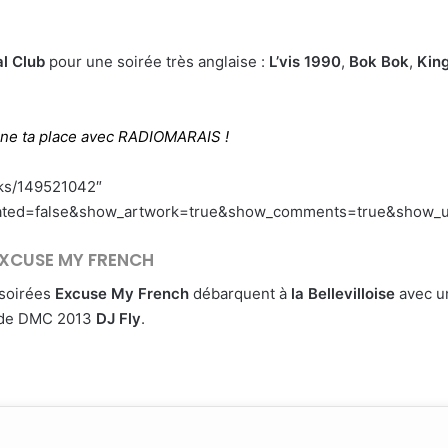
al Club
pour une soirée très anglaise :
L’vis 1990
,
Bok Bok
,
Kin
ne ta place avec RADIOMARAIS !
cks/149521042″
lated=false&show_artwork=true&show_comments=true&show_us
XCUSE MY FRENCH
 soirées
Excuse My French
débarquent à
la Bellevilloise
avec un
nde DMC 2013
DJ Fly
.