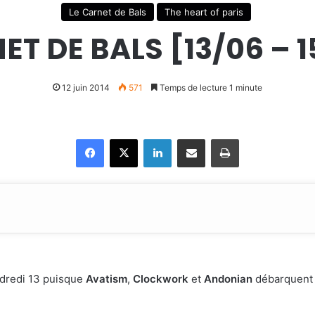
Le Carnet de Bals
The heart of paris
ET DE BALS [13/06 – 1
12 juin 2014
571
Temps de lecture 1 minute
Facebook
X
Linkedin
Partager par email
Imprimer
dredi 13 puisque
Avatism
,
Clockwork
et
Andonian
débarquent