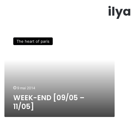
ily
W
E
The heart of paris
E
K
-
E
N
D
[
0
9 mai 2014
9
WEEK-END [09/05 –
/
11/05]
0
5
–
1
1