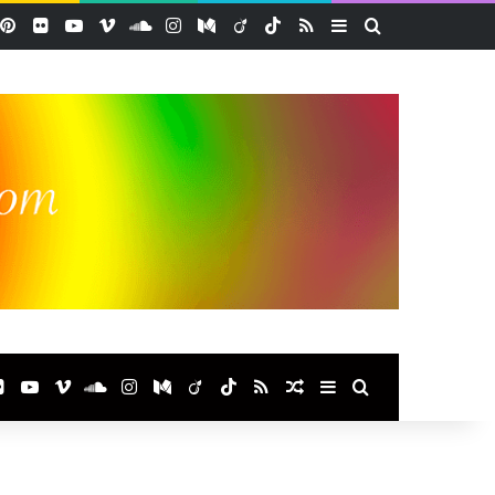
acebook
Pinterest
Flickr
YouTube
Vimeo
SoundCloud
Instagram
Medium
Viadeo
TikTok
RSS
Sidebar (barre lat
Rechercher
ook
terest
Flickr
YouTube
Vimeo
SoundCloud
Instagram
Medium
Viadeo
TikTok
RSS
Article Aléatoire
Sidebar (barre laté
Rechercher