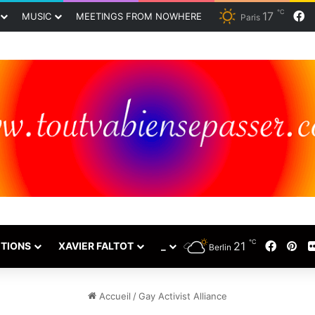
℃
17
F
MUSIC
MEETINGS FROM NOWHERE
Paris
℃
21
Faceb
Pin
TIONS
XAVIER FALTOT
_
Berlin
Accueil
/
Gay Activist Alliance