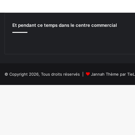
n
[
a
0
i
6
s
/
Et pendant ce temps dans le centre commercial
s
1
a
1
n
/
c
1
e
3
à
]
d
e
© Copyright 2026, Tous droits réservés |
Jannah Thème par Tie
s
H
i
t
l
e
r
e
t
d