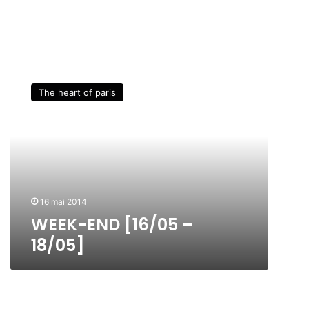
W
E
The heart of paris
E
K
-
E
N
D
[
1
16 mai 2014
6
WEEK-END [16/05 –
/
18/05]
0
5
–
1
8