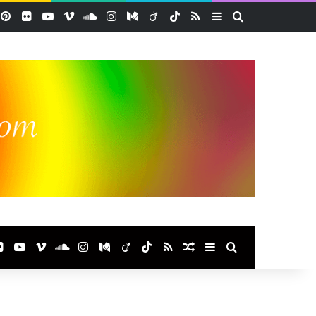
acebook
Pinterest
Flickr
YouTube
Vimeo
SoundCloud
Instagram
Medium
Viadeo
TikTok
RSS
Sidebar (barre lat
Rechercher
ook
terest
Flickr
YouTube
Vimeo
SoundCloud
Instagram
Medium
Viadeo
TikTok
RSS
Article Aléatoire
Sidebar (barre laté
Rechercher