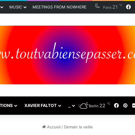
℃
21
F
MUSIC
MEETINGS FROM NOWHERE
Paris
℃
22
Faceb
Pin
TIONS
XAVIER FALTOT
_
Berlin
Accueil
/
Demain la veille