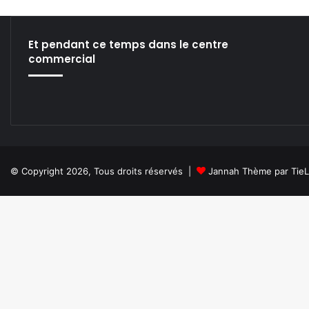
a
i
s
Et pendant ce temps dans le centre
d
commercial
e
T
o
k
y
o
© Copyright 2026, Tous droits réservés |
Jannah Thème par Tie