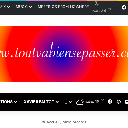
MIX
MUSIC
MEETINGS FROM NOWHERE
℃
24
Paris
℃
18
Faceb
Pin
TIONS
XAVIER FALTOT
_
Berlin
Accueil
/
badd records