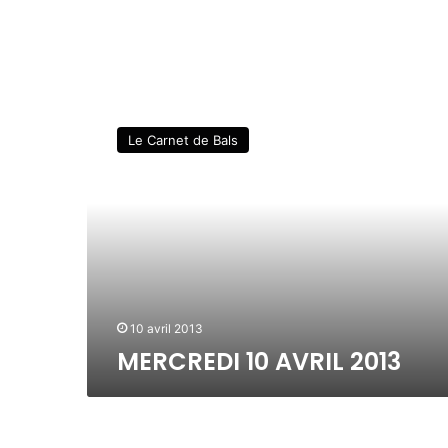
M
E
Le Carnet de Bals
R
C
R
E
D
I
1
0
A
10 avril 2013
V
MERCREDI 10 AVRIL 2013
R
I
L
2
0