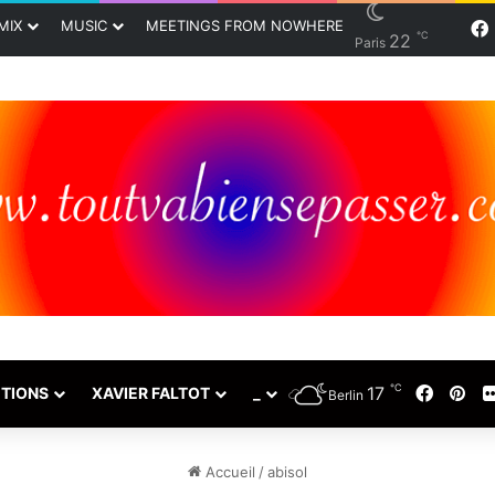
MIX
MUSIC
MEETINGS FROM NOWHERE
℃
22
Paris
℃
17
Faceb
Pin
TIONS
XAVIER FALTOT
_
Berlin
Accueil
/
abisol