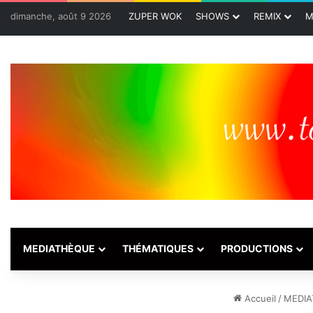
dimanche, août 9 2026
ZUPER WOK
SHOWS
REMIX
M
MEDIATHÈQUE
THÉMATIQUES
PRODUCTIONS
Accueil
/
MEDI