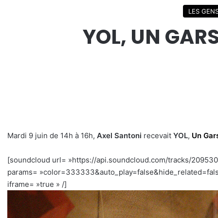
LES GEN
YOL, UN GARS
Mardi 9 juin de 14h à 16h,
Axel Santoni
recevait
YOL
,
Un Gar
[soundcloud url= »https://api.soundcloud.com/tracks/20953
params= »color=333333&auto_play=false&hide_related=fal
iframe= »true » /]