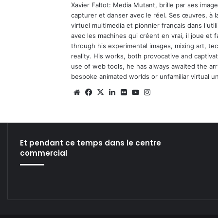
Xavier Faltot: Media Mutant, brille par ses imag
capturer et danser avec le réel. Ses œuvres, à 
virtuel multimedia et pionnier français dans l'utili
avec les machines qui créent en vrai, il joue et
through his experimental images, mixing art, t
reality. His works, both provocative and captiva
use of web tools, he has always awaited the arriv
bespoke animated worlds or unfamiliar virtual u
We
Fa
X
Lin
Fli
Yo
Ins
bsi
ce
ke
ckr
uT
tag
te
bo
din
ub
ra
ok
e
m
Et pendant ce temps dans le centre
commercial