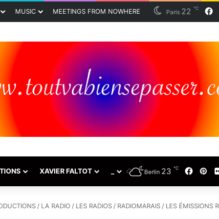
℃
22
F
MUSIC
MEETINGS FROM NOWHERE
Paris
℃
23
Faceb
Pin
TIONS
XAVIER FALTOT
_
Berlin
ODUCTIONS
/
LA RADIO
/
LES RADIOS
/
RADIOMARAIS
/
LES ÉMISSIONS 