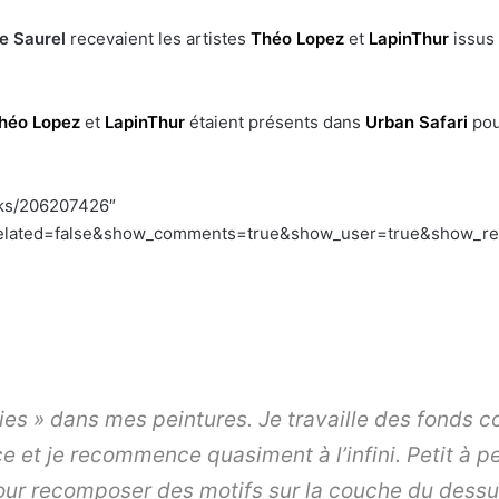
e Saurel
recevaient les artistes
Théo Lopez
et
LapinThur
issus
héo Lopez
et
LapinThur
étaient présents dans
Urban Safari
pou
cks/206207426″
lated=false&show_comments=true&show_user=true&show_repos
nies » dans mes peintures. Je travaille des fonds c
 et je recommence quasiment à l’infini. Petit à petit
r recomposer des motifs sur la couche du dessus.