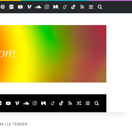
acebook
Pinterest
Flickr
YouTube
Vimeo
SoundCloud
Instagram
Medium
Viadeo
TikTok
RSS
Sidebar (barre lat
Rechercher
ook
terest
Flickr
YouTube
Vimeo
SoundCloud
Instagram
Medium
Viadeo
TikTok
RSS
Article Aléatoire
Sidebar (barre laté
Rechercher
RM
/
LE TERRIER