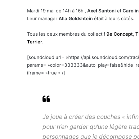
Mardi 19 mai de 14h à 16h ,
Axel Santoni
et
Carolin
Leur manager
Alla Goldshtein
était à leurs côtés.
Tous les deux membres du collectif
9e Concept
,
T
Terrier
.
[soundcloud url= »https://api.soundcloud.com/tra
params= »color=333333&auto_play=false&hide_re
iframe= »true » /]
Je joue à créer des couches « infi
pour n’en garder qu’une légère trace
personnages que je décompose pou