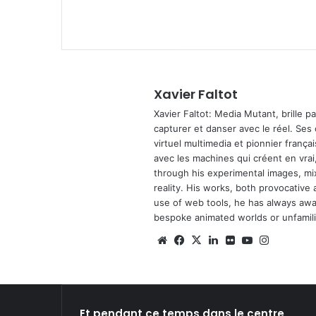
Xavier Faltot
Xavier Faltot: Media Mutant, brille p
capturer et danser avec le réel. Ses
virtuel multimedia et pionnier français
avec les machines qui créent en vrai,
through his experimental images, mi
reality. His works, both provocative 
use of web tools, he has always await
bespoke animated worlds or unfamilia
We
Fa
X
Lin
Fli
Yo
Ins
bsi
ce
ke
ckr
uT
tag
te
bo
din
ub
ra
ok
e
m
Et pendant ce temps dans le centre