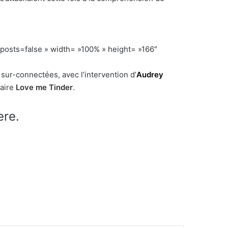
ts=false » width= »100% » height= »166″
sur-connectées, avec l’intervention d’
Audrey
aire
Love me Tinder
.
ere.