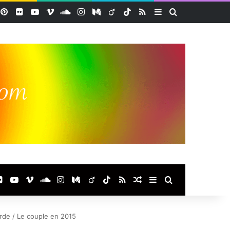
acebook
Pinterest
Flickr
YouTube
Vimeo
SoundCloud
Instagram
Medium
Viadeo
TikTok
RSS
Sidebar (barre lat
Rechercher
ook
terest
Flickr
YouTube
Vimeo
SoundCloud
Instagram
Medium
Viadeo
TikTok
RSS
Article Aléatoire
Sidebar (barre laté
Rechercher
rde / Le couple en 2015