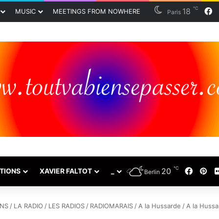
℃
18
F
MUSIC
MEETINGS FROM NOWHERE
Paris
℃
20
Faceb
Pin
TIONS
XAVIER FALTOT
_
Berlin
ONS
/
LA RADIO
/
LES RADIOS
/
RADIOMARAIS
/
A la Hussarde
/
A la Hussa