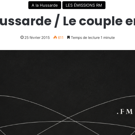
A la Hussarde
LES ÉMISSIONS RM
Hussarde / Le couple e
25 février 2015
611
Temps de lecture 1 minute