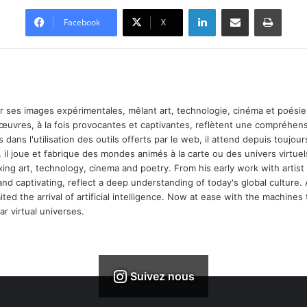
Linkedin
Partager par email
Imprimer
Facebook
X
ar ses images expérimentales, mêlant art, technologie, cinéma et poésie.
 œuvres, à la fois provocantes et captivantes, reflètent une compréhens
 dans l'utilisation des outils offerts par le web, il attend depuis toujours l
 il joue et fabrique des mondes animés à la carte ou des univers virtuel
xing art, technology, cinema and poetry. From his early work with arti
and captivating, reflect a deep understanding of today's global culture.
ed the arrival of artificial intelligence. Now at ease with the machines 
r virtual universes.
Suivez nous