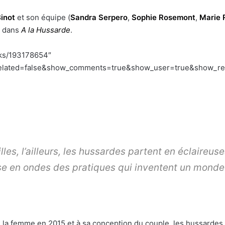
inot
et son équipe (
Sandra Serpero
,
Sophie Rosemont
,
Marie
e dans
A la Hussarde
.
cks/193178654″
lated=false&show_comments=true&show_user=true&show_repos
lles, l’ailleurs, les hussardes partent en éclaireus
e en ondes des pratiques qui inventent un monde n
e la femme en 2015 et à sa conception du couple, les hussardes 