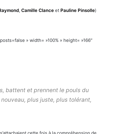
 Raymond
,
Camille Clance
et
Pauline Pinsolle
)
ts=false » width= »100% » height= »166″
es, battent et prennent le pouls du
ouveau, plus juste, plus tolérant,
s’attachaient cette fois à la compréhension de