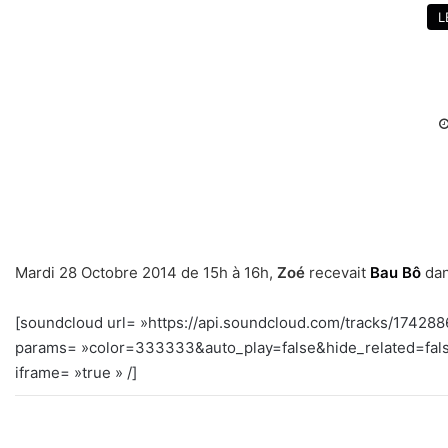
L
Mardi 28 Octobre 2014 de 15h à 16h,
Zoé
recevait
Bau Bô
da
[soundcloud url= »https://api.soundcloud.com/tracks/17428
params= »color=333333&auto_play=false&hide_related=fal
iframe= »true » /]