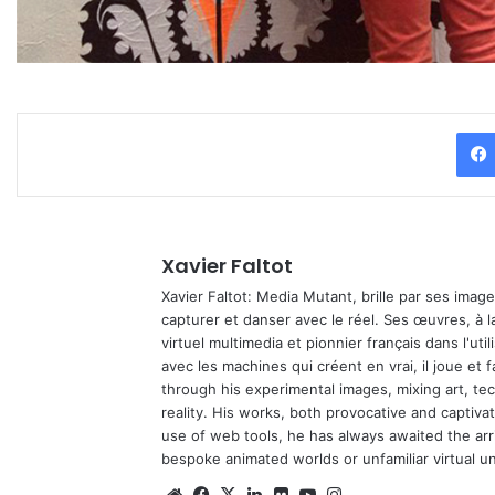
Xavier Faltot
Xavier Faltot: Media Mutant, brille par ses imag
capturer et danser avec le réel. Ses œuvres, à 
virtuel multimedia et pionnier français dans l'utili
avec les machines qui créent en vrai, il joue et
through his experimental images, mixing art, t
reality. His works, both provocative and captiva
use of web tools, he has always awaited the arriv
bespoke animated worlds or unfamiliar virtual u
We
Fa
X
Lin
Fli
Yo
Ins