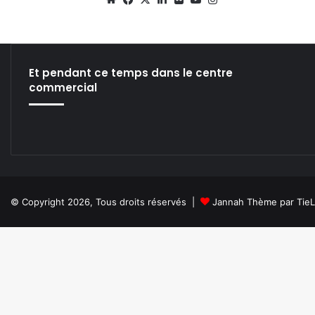
bsi
ce
ke
ckr
uT
tag
te
bo
din
ub
ra
ok
e
m
Et pendant ce temps dans le centre
commercial
© Copyright 2026, Tous droits réservés |
Jannah Thème par Tie