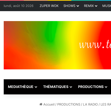
lundi, août 10 2026
ZUPER WOK
SHOWS
REMIX
MUSI
MEDIATHÈQUE
THÉMATIQUES
PRODUCTIONS
Accueil
/
PRODUCTIONS
/
LA RADIO
/
LES R