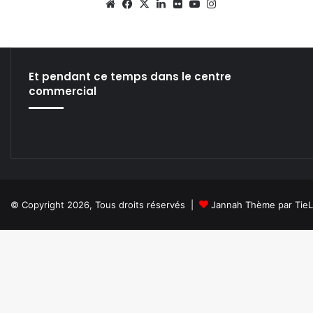
We
Fa
X
Lin
Fli
Yo
Ins
bsi
ce
ke
ckr
uT
tag
te
bo
din
ub
ra
ok
e
m
Et pendant ce temps dans le centre
commercial
© Copyright 2026, Tous droits réservés |
Jannah Thème par Tie