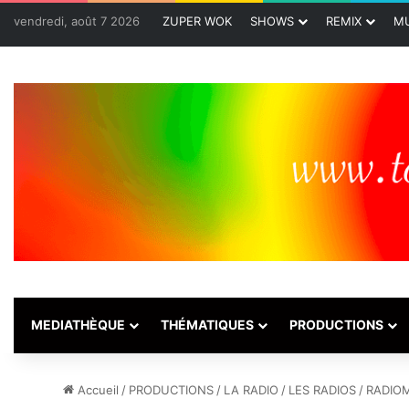
vendredi, août 7 2026
ZUPER WOK
SHOWS
REMIX
MU
MEDIATHÈQUE
THÉMATIQUES
PRODUCTIONS
Accueil
/
PRODUCTIONS
/
LA RADIO
/
LES RADIOS
/
RADIO