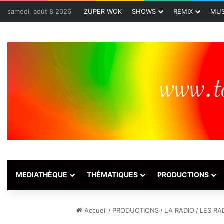
samedi, août 8 2026
ZUPER WOK
SHOWS
REMIX
MUS
MEDIATHÈQUE
THÉMATIQUES
PRODUCTIONS
Accueil
/
PRODUCTIONS
/
LA RADIO
/
LES RA