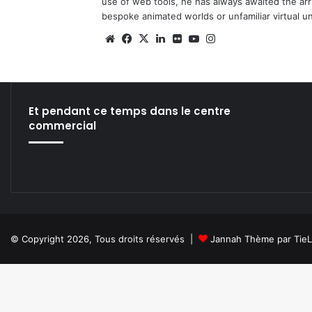
use of web tools, he has always awaited the arriv
bespoke animated worlds or unfamiliar virtual u
We
Fa
X
Lin
Fli
Yo
Ins
bsi
ce
ke
ckr
uT
tag
te
bo
din
ub
ra
ok
e
m
Et pendant ce temps dans le centre
commercial
© Copyright 2026, Tous droits réservés |
Jannah Thème par Tie