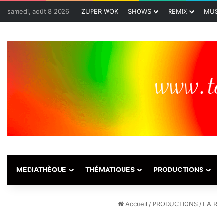
samedi, août 8 2026
ZUPER WOK
SHOWS
REMIX
MUS
MEDIATHÈQUE
THÉMATIQUES
PRODUCTIONS
Accueil
/
PRODUCTIONS
/
LA 