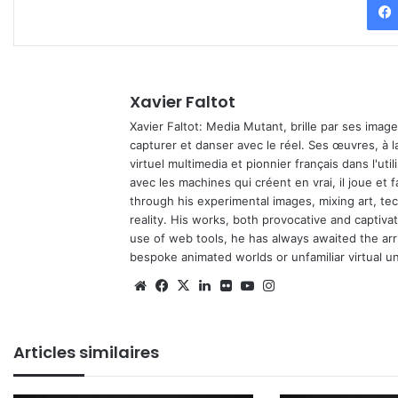
Xavier Faltot
Xavier Faltot: Media Mutant, brille par ses imag
capturer et danser avec le réel. Ses œuvres, à 
virtuel multimedia et pionnier français dans l'utili
avec les machines qui créent en vrai, il joue et
through his experimental images, mixing art, t
reality. His works, both provocative and captiva
use of web tools, he has always awaited the arriv
bespoke animated worlds or unfamiliar virtual u
We
Fa
X
Lin
Fli
Yo
Ins
bsi
ce
ke
ckr
uT
tag
te
bo
din
ub
ra
Articles similaires
ok
e
m