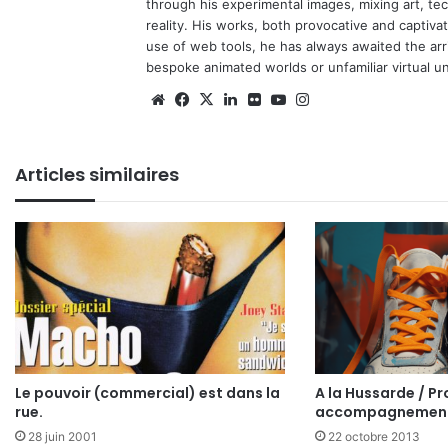
through his experimental images, mixing art, t
reality. His works, both provocative and captiva
use of web tools, he has always awaited the arriv
bespoke animated worlds or unfamiliar virtual u
We
Fa
X
Lin
Fli
Yo
Ins
bsi
ce
ke
ckr
uT
tag
te
bo
din
ub
ra
Articles similaires
ok
e
m
Le pouvoir (commercial) est dans la
A la Hussarde / Pr
rue.
accompagnemen
28 juin 2001
22 octobre 2013