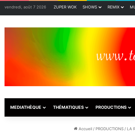
vendredi, août 7 2026
ZUPER WOK
SHOWS
REMIX
MU
MEDIATHÈQUE
THÉMATIQUES
PRODUCTIONS
Accueil
/
PRODUCTIONS
/
LA 