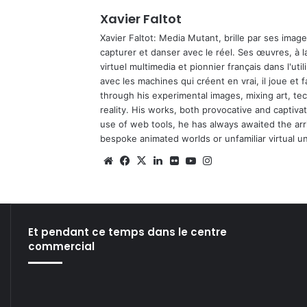
Xavier Faltot
Xavier Faltot: Media Mutant, brille par ses imag
capturer et danser avec le réel. Ses œuvres, à 
virtuel multimedia et pionnier français dans l'utili
avec les machines qui créent en vrai, il joue et
through his experimental images, mixing art, t
reality. His works, both provocative and captiva
use of web tools, he has always awaited the arriv
bespoke animated worlds or unfamiliar virtual u
We
Fa
X
Lin
Fli
Yo
Ins
bsi
ce
ke
ckr
uT
tag
te
bo
din
ub
ra
ok
e
m
Et pendant ce temps dans le centre
commercial