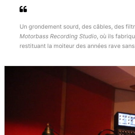
Un grondement sourd, des câbles, des filt
Motorbass Recording Studio
, où ils fabri
restituant la moiteur des années rave sans