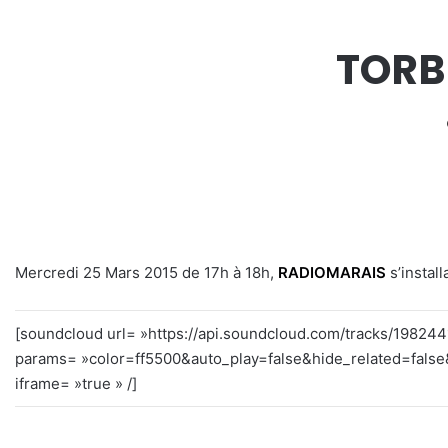
TORB
Mercredi 25 Mars 2015 de 17h à 18h,
RADIOMARAIS
s’instal
[soundcloud url= »https://api.soundcloud.com/tracks/19824
params= »color=ff5500&auto_play=false&hide_related=fal
iframe= »true » /]