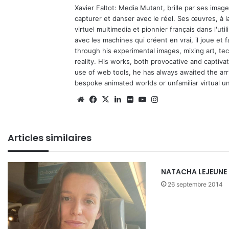
Xavier Faltot: Media Mutant, brille par ses imag
capturer et danser avec le réel. Ses œuvres, à 
virtuel multimedia et pionnier français dans l'utili
avec les machines qui créent en vrai, il joue et
through his experimental images, mixing art, t
reality. His works, both provocative and captiva
use of web tools, he has always awaited the arriv
bespoke animated worlds or unfamiliar virtual u
We
Fa
X
Lin
Fli
Yo
Ins
bsi
ce
ke
ckr
uT
tag
te
bo
din
ub
ra
Articles similaires
ok
e
m
NATACHA LEJEUNE
26 septembre 2014