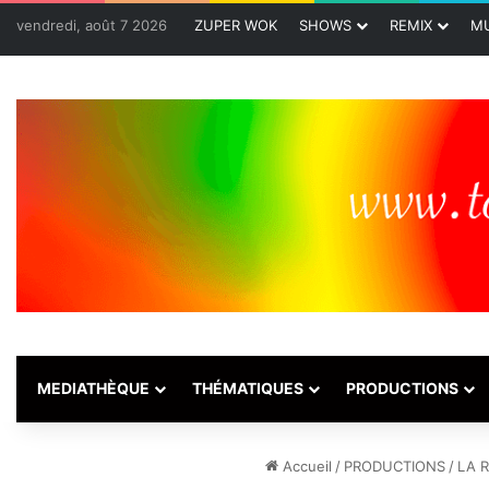
vendredi, août 7 2026
ZUPER WOK
SHOWS
REMIX
MU
MEDIATHÈQUE
THÉMATIQUES
PRODUCTIONS
Accueil
/
PRODUCTIONS
/
LA 