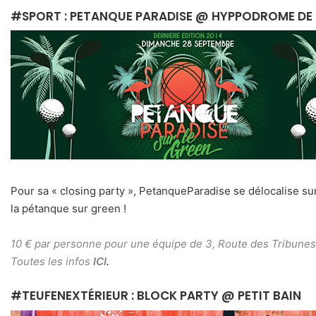
#SPORT : PETANQUE PARADISE @ HYPPODROME D
Pour sa « closing party », PetanqueParadise se délocalise 
la pétanque sur green !
10 € par personne pour une équipe de 3, Route des Tribun
Toutes les infos
ICI
.
#TEUFENEXTÉRIEUR : BLOCK PARTY @ PETIT BAIN