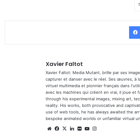
Xavier Faltot
Xavier Faltot: Media Mutant, brille par ses imag
capturer et danser avec le réel. Ses œuvres, à 
virtuel multimedia et pionnier français dans l'utili
avec les machines qui créent en vrai, il joue et
through his experimental images, mixing art, t
reality. His works, both provocative and captiva
use of web tools, he has always awaited the arriv
bespoke animated worlds or unfamiliar virtual u
We
Fa
X
Lin
Fli
Yo
Ins
bsi
ce
ke
ckr
uT
tag