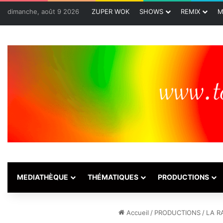
dimanche, août 9 2026
ZUPER WOK
SHOWS
REMIX
M
MEDIATHÈQUE
THÉMATIQUES
PRODUCTIONS
Accueil
/
PRODUCTIONS
/
LA R