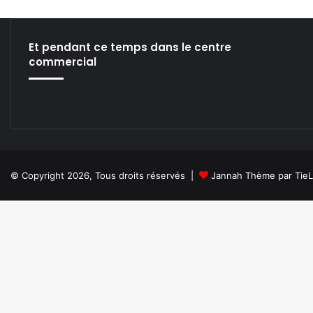
te
bo
din
ub
ra
ok
e
m
Et pendant ce temps dans le centre
commercial
© Copyright 2026, Tous droits réservés |
Jannah Thème par Tie